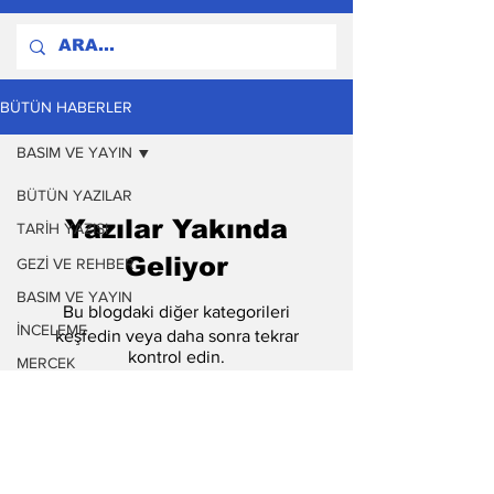
BÜTÜN HABERLER
BASIM VE YAYIN
BÜTÜN YAZILAR
Yazılar Yakında
TARİH YAZISI
Geliyor
GEZİ VE REHBER
BASIM VE YAYIN
Bu blogdaki diğer kategorileri
İNCELEME
keşfedin veya daha sonra tekrar
kontrol edin.
MERCEK
FİKİR
Haber bültenimize abone
ol