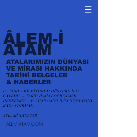
ÂLEM-İ
ATAM
ATALARIMIZIN DÜNYASI
VE MİRASI HAKKINDA
TARİHİ BELGELER
&
HABERLER
LA EDRİ - BİLMİYORUM DÜSTURU İLE:
GAYEMİZ - TARİH İLMİNİ ÖĞRENMEK.
HEDEFİMİZ - YAZILIRAMIZI İLİM DÜNYASINA
KAZANDIRMAK.
SELAMİ TANATAR
ALEMIATAM.COM