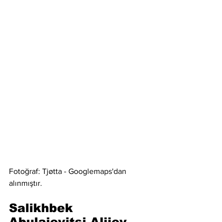
Fotoğraf: Tjøtta - Googlemaps'dan 
alınmıştır. 
Salikhbek 
Abulajevitsj Alijev