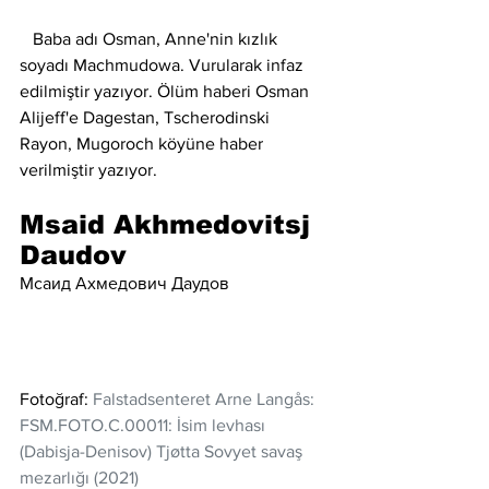
   Baba adı Osman, Anne'nin kızlık 
soyadı Machmudowa. Vurularak infaz 
edilmiştir yazıyor. Ölüm haberi Osman 
Alijeff'e Dagestan, Tscherodinski 
Rayon, Mugoroch köyüne haber 
verilmiştir yazıyor. 
Msaid Akhmedovitsj 
Daudov
Мсаид Ахмедович Даудов
Fotoğraf: 
Falstadsenteret Arne Langås: 
FSM.FOTO.C.00011: İsim levhası  
(Dabisja-Denisov) Tjøtta Sovyet savaş 
mezarlığı (2021)