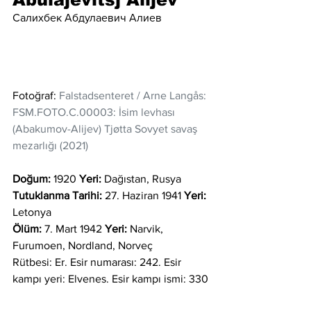
Салихбек Абдулаевич Алиев
Fotoğraf: 
Falstadsenteret / Arne Langås: 
FSM.FOTO.C.00003: İsim levhası  
(Abakumov-Alijev) Tjøtta Sovyet savaş 
mezarlığı (2021)
Doğum:
 1920 
Yeri:
 Dağıstan, Rusya
Tutuklanma Tarihi:
 27. Haziran 1941 
Yeri:
Letonya 
Ölüm:
 7. Mart 1942 
Yeri:
 Narvik, 
Furumoen, Nordland, Norveç
Rütbesi: Er. Esir numarası: 242. Esir 
kampı yeri: Elvenes. Esir kampı ismi: 330