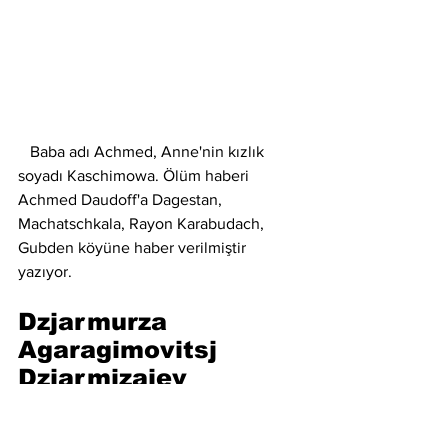
   Baba adı Achmed, Anne'nin kızlık 
soyadı Kaschimowa. Ölüm haberi 
Achmed Daudoff'a Dagestan, 
Machatschkala, Rayon Karabudach, 
Gubden köyüne haber verilmiştir 
yazıyor. 
Dzjarmurza 
Agaragimovitsj 
Dzjarmizajev
Джамурза Агарагимович Джармизаев