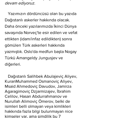
devam ediyoruz. 
Yazımızın dördüncüsü olan bu yazıda 
Dağıstanlı askerler hakkında olacak. 
Daha önceki yazılarımızda İkinci Dünya 
savaşında Norveç'te esir edilen ve vefat 
ettikten (idam/infaz edildikten) sonra 
gömülen Türk askerleri hakkında 
yazmıştık. Oslo'da medfun başta Nogay 
Türkü Amangeldy Jungusjev ve 
diğerleri. 
   Dağıstanlı Salihbek Abulajeviç Aliyev, 
KuranMuhammed Osmanoviç Aliyev, 
Msaid Ahmedoviç Davudov, Jamirza 
Agaragimoviç Dzjarmizajev, İbrahim 
Celilov, Hasan Abdurrahmanov ve 
Nurullah Alimoviç Ömerov, belki de 
isimleri belli olmayan veya kimlikleri 
hakkında fazla bilgi bulunmayan nice 
kimseler var, ama şimdilik bu 7 