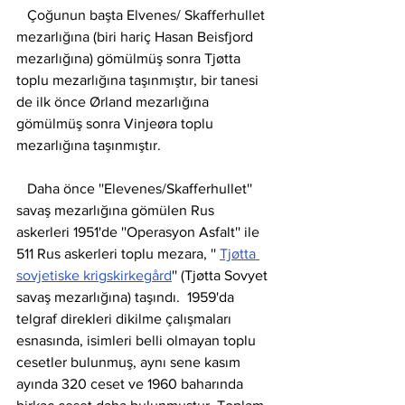
   Çoğunun başta Elvenes/ Skafferhullet 
mezarlığına (biri hariç Hasan Beisfjord 
mezarlığına) gömülmüş sonra Tjøtta 
toplu mezarlığına taşınmıştır, bir tanesi 
de ilk önce Ørland mezarlığına 
gömülmüş sonra Vinjeøra toplu 
mezarlığına taşınmıştır.
   Daha önce ''Elevenes/Skafferhullet'' 
savaş mezarlığına gömülen Rus 
askerleri 1951'de ''Operasyon Asfalt'' ile 
511 Rus askerleri toplu mezara, '' 
Tjøtta 
sovjetiske krigskirkegård
'' (Tjøtta Sovyet 
savaş mezarlığına) taşındı.  1959'da 
telgraf direkleri dikilme çalışmaları 
esnasında, isimleri belli olmayan toplu 
cesetler bulunmuş, aynı sene kasım 
ayında 320 ceset ve 1960 baharında 