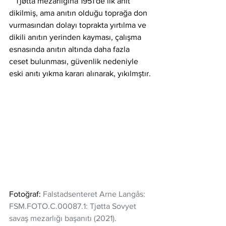
   Tjøtta mezarlığına 1951'de ilk anıt 
dikilmiş, ama anıtın olduğu toprağa don 
vurmasından dolayı toprakta yırtılma ve 
dikili anıtın yerinden kayması, çalışma 
esnasında anıtın altında daha fazla 
ceset bulunması, güvenlik nedeniyle 
eski anıtı yıkma kararı alınarak, yıkılmştır.
Fotoğraf: 
Falstadsenteret Arne Langås: 
FSM.FOTO.C.00087.1: Tjøtta Sovyet 
savaş mezarlığı başanıtı (2021).