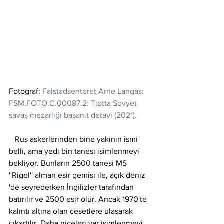
Fotoğraf: 
Falstadsenteret Arne Langås: 
FSM.FOTO.C.00087.2: Tjøtta Sovyet 
savaş mezarlığı başanıt detayı (2021).
   Rus askerlerinden bine yakının ismi 
belli, ama yedi bin tanesi isimlenmeyi 
bekliyor. Bunların 2500 tanesi MS 
''Rigel'' alman esir gemisi ile, açık deniz 
'de seyrederken İngilizler tarafından 
batırılır ve 2500 esir ölür. Ancak 1970'te 
kalıntı altına olan cesetlere ulaşarak 
çıkartılır. Daha niceleri var isimlenmeyi 