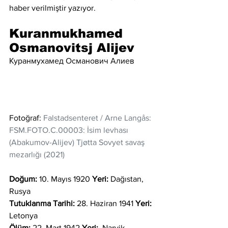
haber verilmiştir yazıyor. 
Kuranmukhamed 
Osmanovitsj Alijev
Куранмухамед Османович Алиев
Fotoğraf: 
Falstadsenteret / Arne Langås: 
FSM.FOTO.C.00003: İsim levhası  
(Abakumov-Alijev) Tjøtta Sovyet savaş 
mezarlığı (2021)
Doğum:
 10. Mayıs 1920 
Yeri:
 Dağıstan, 
Rusya
Tutuklanma Tarihi:
 28. Haziran 1941 
Yeri:
Letonya 
Ölüm:
 22. Mart 1942 
Yeri:
  Narvik, 