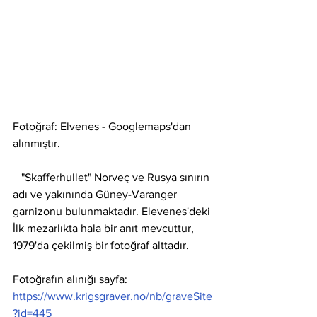
Fotoğraf: Elvenes - Googlemaps'dan 
alınmıştır. 
   "Skafferhullet" Norveç ve Rusya sınırın 
adı ve yakınında Güney-Varanger 
garnizonu bulunmaktadır. Elevenes'deki 
İlk mezarlıkta hala bir anıt mevcuttur, 
1979'da çekilmiş bir fotoğraf alttadır.
Fotoğrafın alınığı sayfa: 
https://www.krigsgraver.no/nb/graveSite
?id=445