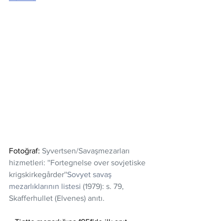
Fotoğraf: 
Syvertsen/Savaşmezarları 
hizmetleri: ''Fortegnelse over sovjetiske 
krigskirkegårder''
Sovyet savaş 
mezarlıklarının listesi
 (1979): s. 79, 
Skafferhullet (Elvenes) anıtı. 