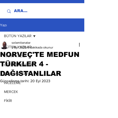
Yazı
BÜTÜN YAZILAR
selamitanatar
BÜTÜN YAZILAR
3 Eyl 2023
5 dakikada okunur
NORVEÇ'TE MEDFUN
TARİH YAZISI
TÜRKLER 4 -
GEZİ VE REHBER
DAĞISTANLILAR
BASIM VE YAYIN
Güncelleme tarihi:
20 Eyl 2023
İNCELEME
MERCEK
FİKİR