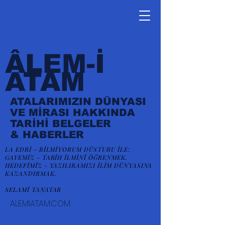
ÂLEM-İ
ATAM
ATALARIMIZIN DÜNYASI
VE MİRASI HAKKINDA
TARİHİ BELGELER
&
HABERLER
LA EDRİ - BİLMİYORUM DÜSTURU İLE:
GAYEMİZ - TARİH İLMİNİ ÖĞRENMEK.
HEDEFİMİZ - YAZILIRAMIZI İLİM DÜNYASINA
KAZANDIRMAK.
SELAMİ TANATAR
ALEMIATAM.COM